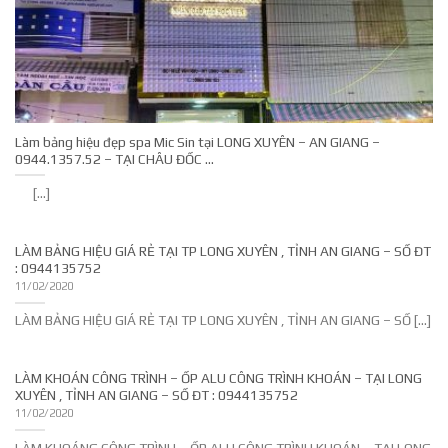
Làm bảng hiệu đẹp spa Mic Sin tại LONG XUYÊN – AN GIANG –
0944.1357.52 – TẠI CHÂU ĐỐC …
[...]
LÀM BẢNG HIỆU GIÁ RẺ TẠI TP LONG XUYÊN , TỈNH AN GIANG – SỐ ĐT
: 0944135752
11/02/2020
LÀM BẢNG HIỆU GIÁ RẺ TẠI TP LONG XUYÊN , TỈNH AN GIANG – SỐ [...]
LÀM KHOÁN CÔNG TRÌNH – ỐP ALU CÔNG TRÌNH KHOÁN – TẠI LONG
XUYÊN , TỈNH AN GIANG – SỐ ĐT : 0944135752
11/02/2020
LÀM KHOÁNG CÔNG TRÌNH – ỐP ALU CÔNG TRÌNH KHOÁN – TẠI LONG