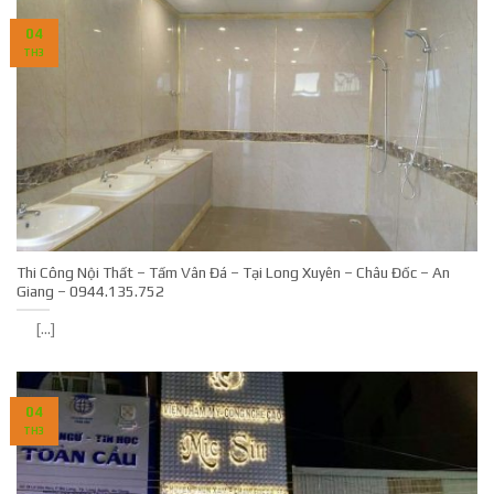
04
TH3
Thi Công Nội Thất – Tấm Vân Đá – Tại Long Xuyên – Châu Đốc – An
Giang – 0944.135.752
[...]
04
TH3