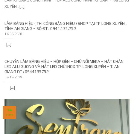
XUYÊN , [...]
LÀM BẢNG HIỆU ( THI CÔNG BẢNG HIỆU ) SHOP TẠI TP LONG XUYÊN ,
TỈNH AN GIANG – SỐ ĐT : 0944.135.752
11/02/2020
[...]
CHUYÊN LÀM BẢNG HIỆU – HỘP ĐÈN – CHỮ NỔI MEKA – HẮT CHÂN
LED ALU GƯƠNG VÀ HẮT LED CHỮ INOX TP. LONG XUYÊN – T. AN
GIANG ĐT : 0944135752
02/12/2019
[...]
14
TH11