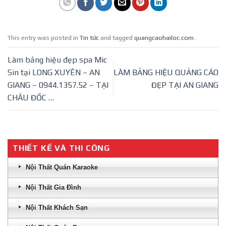
This entry was posted in
Tin tức
and tagged
quangcaohailoc.com
.
Làm bảng hiệu đẹp spa Mic
Sin tại LONG XUYÊN – AN
LÀM BẢNG HIỆU QUẢNG CÁO
GIANG – 0944.1357.52 – TẠI
ĐẸP TẠI AN GIANG
CHÂU ĐỐC …
THIẾT KẾ VÀ THI CÔNG
Nội Thất Quán Karaoke
Nội Thất Gia Đình
Nội Thất Khách Sạn