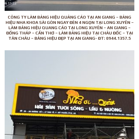
CÔNG TY LÀM BẢNG HIỆU QUẢNG CÁO TẠI AN GIANG – BẢNG
HIỆU NHA KHOA SÀI GÒN NGAY ĐÈN 4 NGỌN TẠI LONG XUYÊN –
LÀM BẢNG HIỆU QUANG CÁO TẠI LONG XUYÊN – AN GIANG –
ĐỒNG THÁP – CẦN THƠ – LÀM BẢNG HIỆU TẠI CHÂU ĐỐC – TẠI
TÂN CHÂU – BẢNG HIỆU ĐẸP TẠI AN GIANG- ĐT: 0944.1357.5