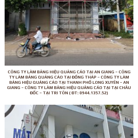
CÔNG TY LÀM BẢNG HIỆU QUẢNG CÁO TẠI AN GIANG – CÔNG
TY LÀM BẢNG QUẢNG CÁO TẠI ĐỒNG THÁP – CÔNG TY LÀM
BẢNG HIỆU QUẢNG CÁO TẠI THANH PHỐ LONG XUYÊN – AN
GIANG – CÔNG TY LÀM BẢNG HIỆU QUẢNG CÁO TẠI TẠI CHÂU
ĐỐC – TẠI TRI TÔN ( ĐT: 0944.1357.52)