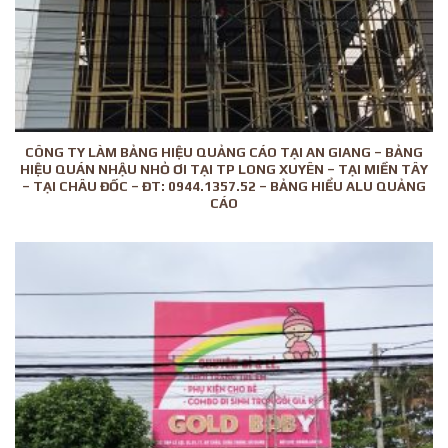
CÔNG TY LÀM BẢNG HIỆU QUẢNG CÁO TẠI AN GIANG – BẢNG
HIỆU QUÁN NHẬU NHỎ ƠI TẠI TP LONG XUYÊN – TẠI MIỀN TÂY
– TẠI CHÂU ĐỐC – ĐT: 0944.1357.52 – BẢNG HIỂU ALU QUẢNG
CÁO