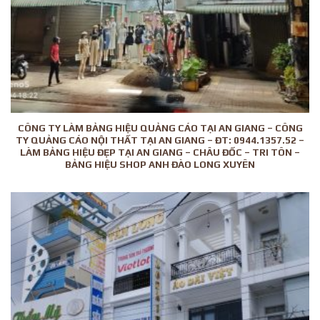
CÔNG TY LÀM BẢNG HIỆU QUẢNG CÁO TẠI AN GIANG – CÔNG
TY QUẢNG CÁO NỘI THẤT TẠI AN GIANG – ĐT: 0944.1357.52 –
LÀM BẢNG HIỆU ĐẸP TẠI AN GIANG – CHÂU ĐỐC – TRI TÔN –
BẢNG HIỆU SHOP ANH ĐÀO LONG XUYÊN