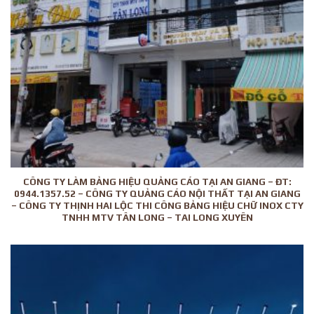
CÔNG TY LÀM BẢNG HIỆU QUẢNG CÁO TẠI AN GIANG – ĐT:
0944.1357.52 – CÔNG TY QUẢNG CÁO NỘI THẤT TẠI AN GIANG
– CÔNG TY THỊNH HAI LỘC THI CÔNG BẢNG HIỆU CHỮ INOX CTY
TNHH MTV TÂN LONG – TAI LONG XUYÊN