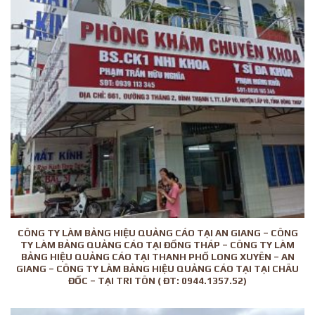
CÔNG TY LÀM BẢNG HIỆU QUẢNG CÁO TẠI AN GIANG – CÔNG
TY LÀM BẢNG QUẢNG CÁO TẠI ĐỒNG THÁP – CÔNG TY LÀM
BẢNG HIỆU QUẢNG CÁO TẠI THANH PHỐ LONG XUYÊN – AN
GIANG – CÔNG TY LÀM BẢNG HIỆU QUẢNG CÁO TẠI TẠI CHÂU
ĐỐC – TẠI TRI TÔN ( ĐT: 0944.1357.52)