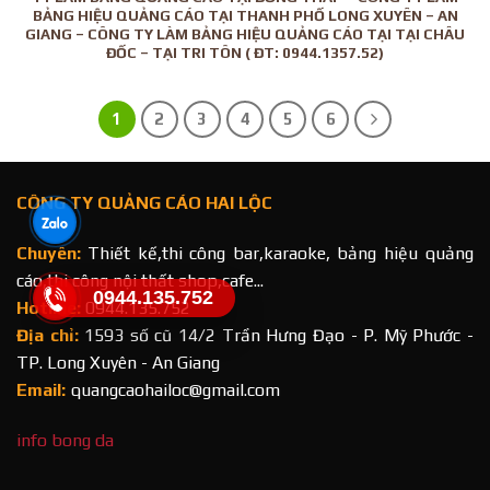
BẢNG HIỆU QUẢNG CÁO TẠI THANH PHỐ LONG XUYÊN – AN
GIANG – CÔNG TY LÀM BẢNG HIỆU QUẢNG CÁO TẠI TẠI CHÂU
ĐỐC – TẠI TRI TÔN ( ĐT: 0944.1357.52)
1
2
3
4
5
6
CÔNG TY QUẢNG CÁO HAI LỘC
Chuyên:
Thiết kế,thi công bar,karaoke, bảng hiệu quảng
cáo,thi công nội thất shop,cafe...
0944.135.752
Hotline:
0944.135.752
Địa chỉ:
1593 số cũ 14/2 Trần Hưng Đạo - P. Mỹ Phước -
TP. Long Xuyên - An Giang
Email:
quangcaohailoc@gmail.com
info bong da