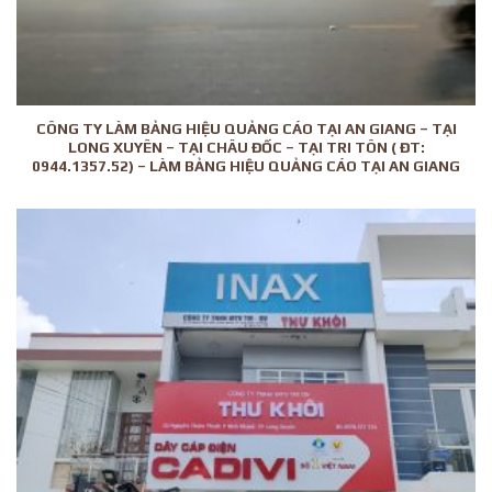
CÔNG TY LÀM BẢNG HIỆU QUẢNG CÁO TẠI AN GIANG – TẠI
LONG XUYÊN – TẠI CHÂU ĐỐC – TẠI TRI TÔN ( ĐT:
0944.1357.52) – LÀM BẢNG HIỆU QUẢNG CÁO TẠI AN GIANG