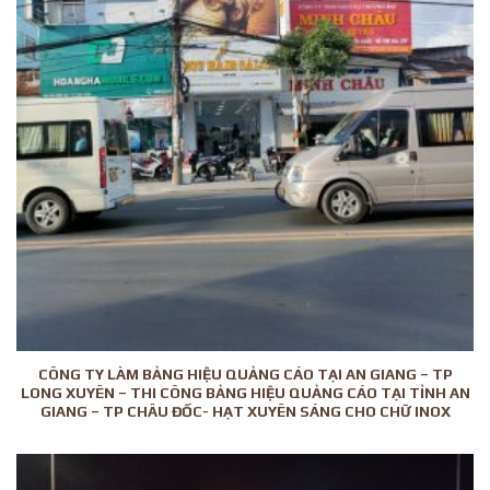
CÔNG TY LÀM BẢNG HIỆU QUẢNG CÁO TẠI AN GIANG – TP
LONG XUYÊN – THI CÔNG BẢNG HIỆU QUẢNG CÁO TẠI TỈNH AN
GIANG – TP CHÂU ĐỐC- HẠT XUYÊN SÁNG CHO CHỮ INOX