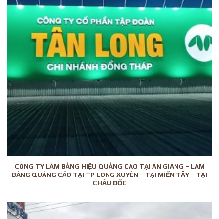
CÔNG TY LÀM BẢNG HIỆU QUẢNG CÁO TẠI AN GIANG – LÀM
BẢNG QUẢNG CÁO TẠI TP LONG XUYÊN – TẠI MIỀN TÂY – TẠI
CHÂU ĐỐC