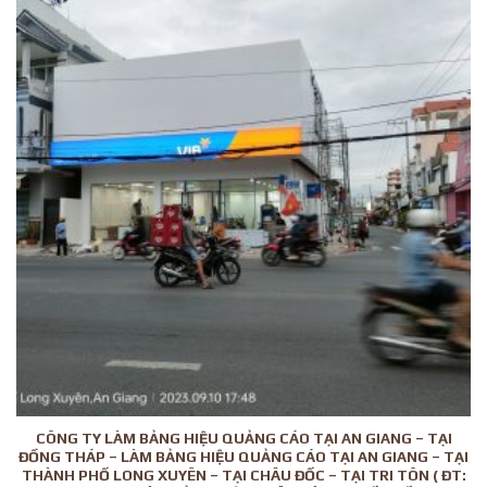
CÔNG TY LÀM BẢNG HIỆU QUẢNG CÁO TẠI AN GIANG – TẠI
ĐỒNG THÁP – LÀM BẢNG HIỆU QUẢNG CÁO TẠI AN GIANG – TẠI
THÀNH PHỐ LONG XUYÊN – TẠI CHÂU ĐỐC – TẠI TRI TÔN ( ĐT: