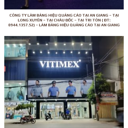
CÔNG TY LÀM BẢNG HIỆU QUẢNG CÁO TẠI AN GIANG – TẠI
LONG XUYÊN – TẠI CHÂU ĐỐC – TẠI TRI TÔN ( ĐT:
0944.1357.52) – LÀM BẢNG HIỆU QUẢNG CÁO TẠI AN GIANG