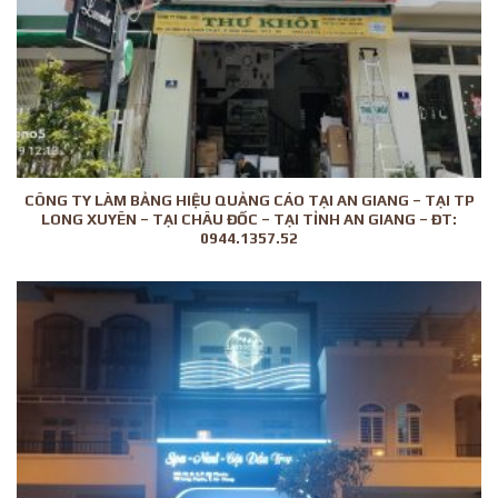
CÔNG TY LÀM BẢNG HIỆU QUẢNG CÁO TẠI AN GIANG – TẠI TP
LONG XUYÊN – TẠI CHÂU ĐỐC – TẠI TỈNH AN GIANG – ĐT:
0944.1357.52