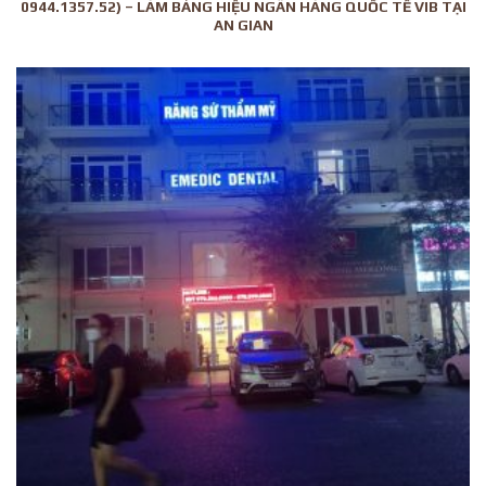
0944.1357.52) – LÀM BẢNG HIỆU NGÂN HÀNG QUỐC TẾ VIB TẠI
AN GIAN