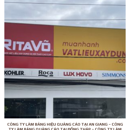
CÔNG TY LÀM BẢNG HIỆU QUẢNG CÁO TẠI AN GIANG – CÔNG
TY LÀM BẢNG QUẢNG CÁO TẠI ĐỒNG THÁP – CÔNG TY LÀM