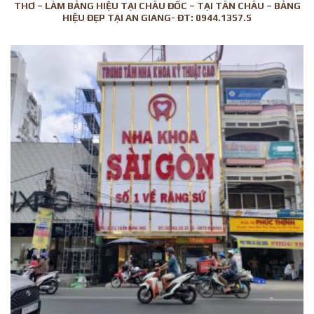
THƠ – LÀM BẢNG HIỆU TẠI CHÂU ĐỐC – TẠI TÂN CHÂU – BẢNG
HIỆU ĐẸP TẠI AN GIANG- ĐT: 0944.1357.5