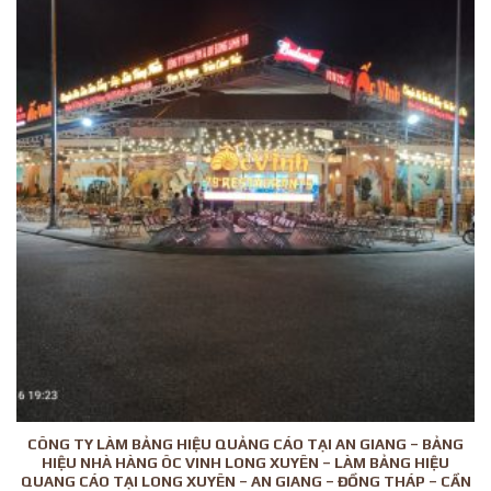
CÔNG TY LÀM BẢNG HIỆU QUẢNG CÁO TẠI AN GIANG – BẢNG
HIỆU NHÀ HÀNG ÔC VINH LONG XUYÊN – LÀM BẢNG HIỆU
QUANG CÁO TẠI LONG XUYÊN – AN GIANG – ĐỒNG THÁP – CẦN