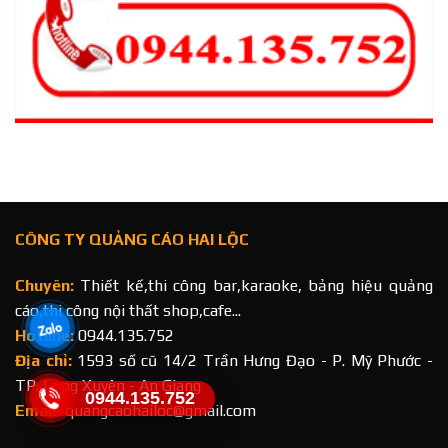
CÔNG TY QUẢNG CÁO HAI LỘC
Chuyên:
Thiết kế,thi công bar,karaoke, bảng hiệu quảng
cáo,thi công nội thất shop,cafe...
Hotline:
0944.135.752
Địa chỉ:
1593 số cũ 14/2 Trần Hưng Đạo - P. Mỹ Phước -
TP. Long Xuyên - An Giang
0944.135.752
Email:
quangcaohailoc@gmail.com