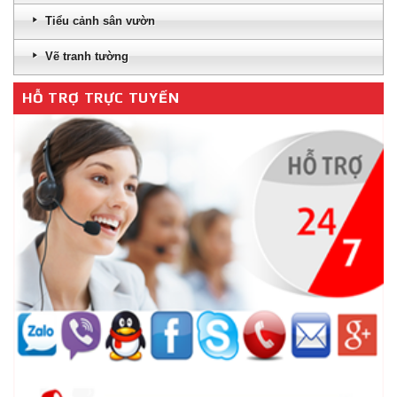
Tiểu cảnh sân vườn
Vẽ tranh tường
HỖ TRỢ TRỰC TUYẾN