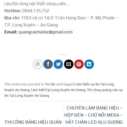
cáo,thi công nội thất shop,cafe…
Hotline:
0944.135.752
Địa chỉ:
1593 số cũ 14/2 Trần Hưng Đạo – P. Mỹ Phước –
TP. Long Xuyên – An Giang
Email:
quangcaohailoc@gmail.com
This entry was posted in
Tin tức
and tagged
Làm biển uy tín Tại Long
Xuyên An Giang
,
Làm biểnTại Long Xuyên An Giang
,
Thi công quảng cáo uy
tín Tại Long Xuyên An Giang
.
CHUYÊN LÀM BẢNG HIỆU –
HỘP ĐÈN – CHỮ NỔI MEKA –
THI CÔNG BẢNG HIỆU QUÁN
HẮT CHÂN LED ALU GƯƠNG