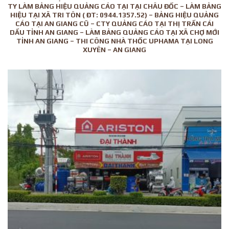
TY LÀM BẢNG HIỆU QUẢNG CÁO TẠI TẠI CHÂU ĐỐC – LÀM BẢNG
HIỆU TẠI XÃ TRI TÔN ( ĐT: 0944.1357.52) – BẢNG HIỆU QUẢNG
CÁO TẠI AN GIANG CŨ – CTY QUẢNG CÁO TẠI THỊ TRẤN CÁI
DẦU TỈNH AN GIANG – LÀM BẢNG QUẢNG CÁO TẠI XÃ CHỢ MỚI
TỈNH AN GIANG – THI CÔNG NHÀ THỐC UPHAMA TẠI LONG
XUYÊN – AN GIANG