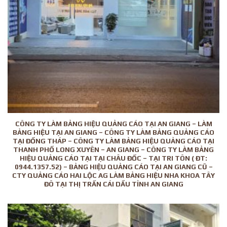
CÔNG TY LÀM BẢNG HIỆU QUẢNG CÁO TẠI AN GIANG – LÀM
BẢNG HIỆU TẠI AN GIANG – CÔNG TY LÀM BẢNG QUẢNG CÁO
TẠI ĐỒNG THÁP – CÔNG TY LÀM BẢNG HIỆU QUẢNG CÁO TẠI
THANH PHỐ LONG XUYÊN – AN GIANG – CÔNG TY LÀM BẢNG
HIỆU QUẢNG CÁO TẠI TẠI CHÂU ĐỐC – TẠI TRI TÔN ( ĐT:
0944.1357.52) – BẢNG HIỆU QUẢNG CÁO TẠI AN GIANG CŨ –
CTY QUẢNG CÁO HAI LỘC AG LÀM BẢNG HIỆU NHA KHOA TÂY
ĐÔ TẠI THỊ TRẤN CÁI DẦU TỈNH AN GIANG