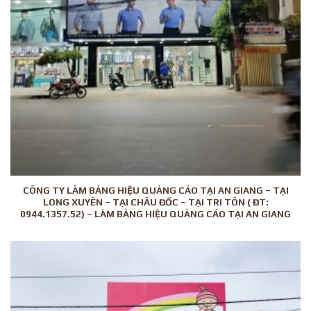
CÔNG TY LÀM BẢNG HIỆU QUẢNG CÁO TẠI AN GIANG – TẠI
LONG XUYÊN – TẠI CHÂU ĐỐC – TẠI TRI TÔN ( ĐT:
0944.1357.52) – LÀM BẢNG HIỆU QUẢNG CÁO TẠI AN GIANG