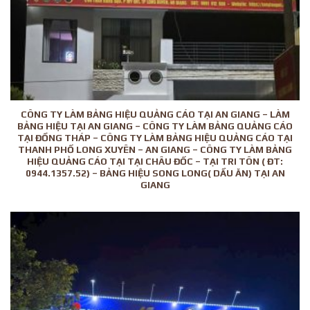
CÔNG TY LÀM BẢNG HIỆU QUẢNG CÁO TẠI AN GIANG – LÀM
BẢNG HIỆU TẠI AN GIANG – CÔNG TY LÀM BẢNG QUẢNG CÁO
TẠI ĐỒNG THÁP – CÔNG TY LÀM BẢNG HIỆU QUẢNG CÁO TẠI
THANH PHỐ LONG XUYÊN – AN GIANG – CÔNG TY LÀM BẢNG
HIỆU QUẢNG CÁO TẠI TẠI CHÂU ĐỐC – TẠI TRI TÔN ( ĐT:
0944.1357.52) – BẢNG HIỆU SONG LONG( DẦU ĂN) TẠI AN
GIANG