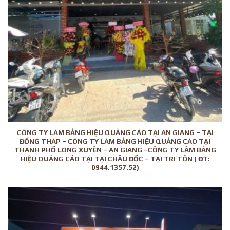
CÔNG TY LÀM BẢNG HIỆU QUẢNG CÁO TẠI AN GIANG – TẠI
ĐỒNG THÁP – CÔNG TY LÀM BẢNG HIỆU QUẢNG CÁO TẠI
THANH PHỐ LONG XUYÊN – AN GIANG –CÔNG TY LÀM BẢNG
HIỆU QUẢNG CÁO TẠI TẠI CHÂU ĐỐC – TẠI TRI TÔN ( ĐT:
0944.1357.52)