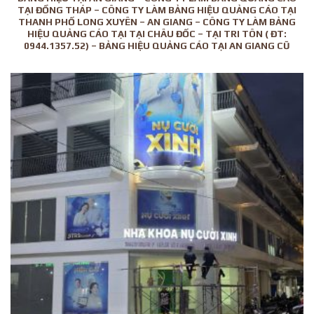
TẠI ĐỒNG THÁP – CÔNG TY LÀM BẢNG HIỆU QUẢNG CÁO TẠI
THANH PHỐ LONG XUYÊN – AN GIANG – CÔNG TY LÀM BẢNG
HIỆU QUẢNG CÁO TẠI TẠI CHÂU ĐỐC – TẠI TRI TÔN ( ĐT:
0944.1357.52) – BẢNG HIỆU QUẢNG CÁO TẠI AN GIANG CŨ