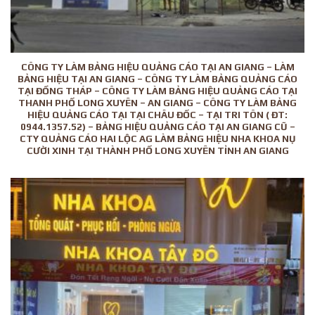
CÔNG TY LÀM BẢNG HIỆU QUẢNG CÁO TẠI AN GIANG – LÀM
BẢNG HIỆU TẠI AN GIANG – CÔNG TY LÀM BẢNG QUẢNG CÁO
TẠI ĐỒNG THÁP – CÔNG TY LÀM BẢNG HIỆU QUẢNG CÁO TẠI
THANH PHỐ LONG XUYÊN – AN GIANG – CÔNG TY LÀM BẢNG
HIỆU QUẢNG CÁO TẠI TẠI CHÂU ĐỐC – TẠI TRI TÔN ( ĐT:
0944.1357.52) – BẢNG HIỆU QUẢNG CÁO TẠI AN GIANG CŨ –
CTY QUẢNG CÁO HAI LỘC AG LÀM BẢNG HIỆU NHA KHOA NỤ
CƯỜI XINH TẠI THÀNH PHỐ LONG XUYÊN TỈNH AN GIANG