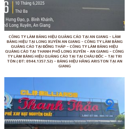
CÔNG TY LÀM BẢNG HIỆU QUẢNG CÁO TẠI AN GIANG – LÀM
BẢNG HIỆU TẠI LONG XUYÊN AN GIANG – CÔNG TY LÀM BẢNG
QUẢNG CÁO TẠI ĐỒNG THÁP – CÔNG TY LÀM BẢNG HIỆU
QUẢNG CÁO TẠI THANH PHỐ LONG XUYÊN – AN GIANG – CÔNG
TY LÀM BẢNG HIỆU QUẢNG CÁO TẠI TẠI CHÂU ĐỐC – TẠI TRI
TÔN ( ĐT: 0944.1357.52) – BẢNG HIỆU HÃNG ARISTON TẠI AN
GIANG