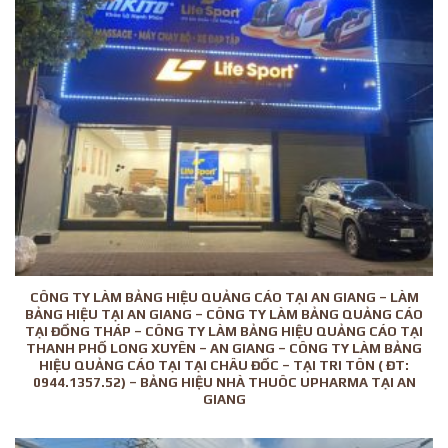
CÔNG TY LÀM BẢNG HIỆU QUẢNG CÁO TẠI AN GIANG – LÀM
BẢNG HIỆU TẠI AN GIANG – CÔNG TY LÀM BẢNG QUẢNG CÁO
TẠI ĐỒNG THÁP – CÔNG TY LÀM BẢNG HIỆU QUẢNG CÁO TẠI
THANH PHỐ LONG XUYÊN – AN GIANG – CÔNG TY LÀM BẢNG
HIỆU QUẢNG CÁO TẠI TẠI CHÂU ĐỐC – TẠI TRI TÔN ( ĐT:
0944.1357.52) – BẢNG HIỆU NHÀ THUÔC UPHARMA TẠI AN
GIANG