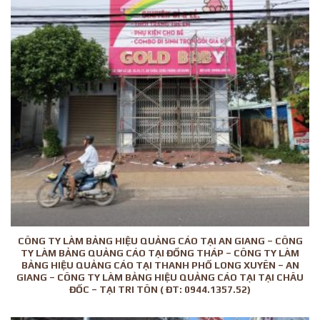
CÔNG TY LÀM BẢNG HIỆU QUẢNG CÁO TẠI AN GIANG – CÔNG
TY LÀM BẢNG QUẢNG CÁO TẠI ĐỒNG THÁP – CÔNG TY LÀM
BẢNG HIỆU QUẢNG CÁO TẠI THANH PHỐ LONG XUYÊN – AN
GIANG – CÔNG TY LÀM BẢNG HIỆU QUẢNG CÁO TẠI TẠI CHÂU
ĐỐC – TẠI TRI TÔN ( ĐT: 0944.1357.52)