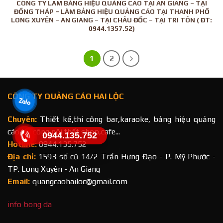
CÔNG TY LÀM BẢNG HIỆU QUẢNG CÁO TẠI AN GIANG – TẠI
ĐỒNG THÁP – LÀM BẢNG HIỆU QUẢNG CÁO TẠI THANH PHỐ
LONG XUYÊN – AN GIANG – TẠI CHÂU ĐỐC – TẠI TRI TÔN ( ĐT:
0944.1357.52)
1
2
CÔNG TY QUẢNG CÁO HAI LỘC
Chuyên:
Thiết kế,thi công bar,karaoke, bảng hiệu quảng
cáo,thi công nội thất shop,cafe...
0944.135.752
Hotline:
0944.135.752
Địa chỉ:
1593 số cũ 14/2 Trần Hưng Đạo - P. Mỹ Phước -
TP. Long Xuyên - An Giang
Email:
quangcaohailoc@gmail.com
info bong da