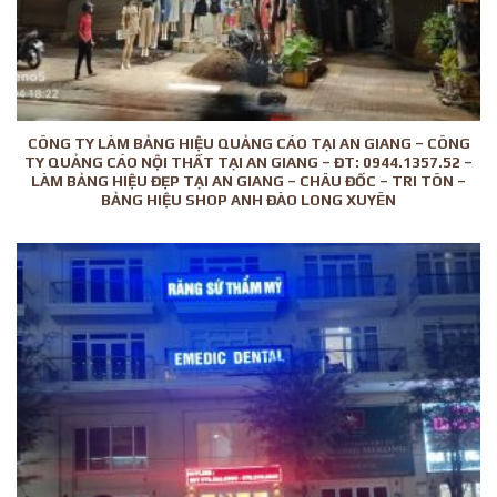
CÔNG TY LÀM BẢNG HIỆU QUẢNG CÁO TẠI AN GIANG – CÔNG
TY QUẢNG CÁO NỘI THẤT TẠI AN GIANG – ĐT: 0944.1357.52 –
LÀM BẢNG HIỆU ĐẸP TẠI AN GIANG – CHÂU ĐỐC – TRI TÔN –
BẢNG HIỆU SHOP ANH ĐÀO LONG XUYÊN