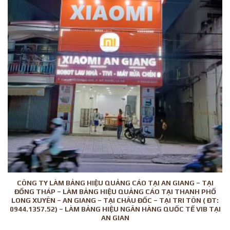
CÔNG TY LÀM BẢNG HIỆU QUẢNG CÁO TẠI AN GIANG – TẠI
ĐỒNG THÁP – LÀM BẢNG HIỆU QUẢNG CÁO TẠI THANH PHỐ
LONG XUYÊN – AN GIANG – TẠI CHÂU ĐỐC – TẠI TRI TÔN ( ĐT:
0944.1357.52) – LÀM BẢNG HIỆU NGÂN HÀNG QUỐC TẾ VIB TẠI
AN GIAN