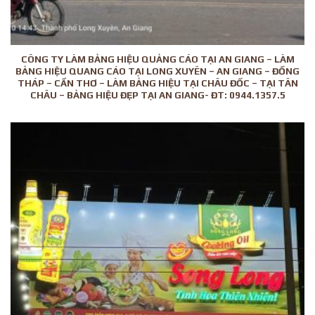
CÔNG TY LÀM BẢNG HIỆU QUẢNG CÁO TẠI AN GIANG – LÀM
BẢNG HIỆU QUANG CÁO TẠI LONG XUYÊN – AN GIANG – ĐỒNG
THÁP – CẦN THƠ – LÀM BẢNG HIỆU TẠI CHÂU ĐỐC – TẠI TÂN
CHÂU – BẢNG HIỆU ĐẸP TẠI AN GIANG- ĐT: 0944.1357.5