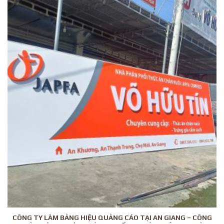
CÔNG TY LÀM BẢNG HIỆU QUẢNG CÁO TẠI AN GIANG – CÔNG