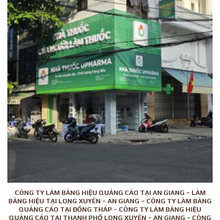
CÔNG TY LÀM BẢNG HIỆU QUẢNG CÁO TẠI AN GIANG – LÀM
BẢNG HIỆU TẠI LONG XUYÊN – AN GIANG – CÔNG TY LÀM BẢNG
QUẢNG CÁO TẠI ĐỒNG THÁP – CÔNG TY LÀM BẢNG HIỆU
QUẢNG CÁO TẠI THANH PHỐ LONG XUYÊN – AN GIANG – CÔNG