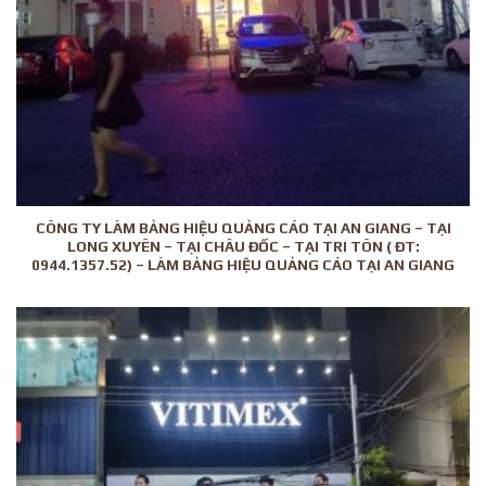
CÔNG TY LÀM BẢNG HIỆU QUẢNG CÁO TẠI AN GIANG – TẠI
LONG XUYÊN – TẠI CHÂU ĐỐC – TẠI TRI TÔN ( ĐT:
0944.1357.52) – LÀM BẢNG HIỆU QUẢNG CÁO TẠI AN GIANG