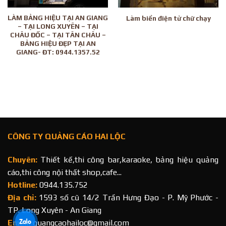
LÀM BẢNG HIỆU TẠI AN GIANG
Làm biển điện tử chữ chạy
– TẠI LONG XUYÊN – TẠI
CHÂU ĐỐC – TẠI TÂN CHÂU –
BẢNG HIỆU ĐẸP TẠI AN
GIANG- ĐT: 0944.1357.52
CÔNG TY QUẢNG CÁO HAI LỘC
Chuyên:
Thiết kế,thi công bar,karaoke, bảng hiệu quảng
cáo,thi công nội thất shop,cafe...
Hotline:
0944.135.752
Địa chỉ:
1593 số cũ 14/2 Trần Hưng Đạo - P. Mỹ Phước -
TP. Long Xuyên - An Giang
Email:
quangcaohailoc@gmail.com