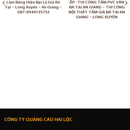
Làm Bảng Hiệu Đại Lý Giá Rẻ
ỐP -THI CÔNG TẤM PVC VÂN
Tại – Long Xuyên – An Giang –
ĐÁ TẠI AN GIANG – THI CÔNG
SĐT:0944135752
NỘI THẤT TẤM GIẢ ĐÁ TẠI AN
GIANG – LONG XUYÊN
CÔNG TY QUẢNG CÁO HAI LỘC