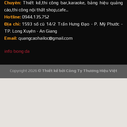
Chuyên:
Thiết kế,thi công bar,karaoke, bảng hiệu quảng
cáo,thi công nội thất shop,cafe...
Hotline:
0944.135.752
Địa chỉ:
1593 số cũ 14/2 Trần Hưng Đạo - P. Mỹ Phước -
TP. Long Xuyên - An Giang
Email:
quangcaohailoc@gmail.com
info bong da
Copyright 2026 ©
Thiết kế bởi
Công Ty Thương Hiệu Việt