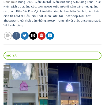
Danh mục:
Bảng PANO
,
Biển Chữ Nổi
,
Biển Mặt dựng ALU
,
Công Trình Thực
Hiện
,
Dịch Vụ Quảng Cáo
,
LÀM BẢNG HIỆU GIÁ RẺ
,
Làm bảng hiệu quảng
cáo
,
Làm Biển Các Khu Vực
,
Làm biển công ty
,
Làm biển đèn led
,
Làm biển
điện tử
,
LÀM KHOÁN
,
Nội Thất Quán Cafe
,
Nội Thất Shop
,
Nội Thất
Showroom
,
Nội Thất Văn Phòng
,
SHOP
,
Trang Trí Nội thất
,
Uncategorized
,
Vẽ tranh tường
MÔ TẢ