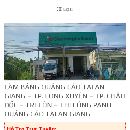
LỌC
LÀM BẢNG QUẢNG CÁO TẠI AN
GIANG – TP. LONG XUYÊN – TP. CHÂU
ĐỐC – TRI TÔN – THI CÔNG PANO
QUẢNG CÁO TẠI AN GIANG
Hỗ Trợ Trực Tuyến: