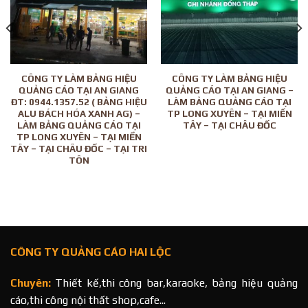
CÔNG TY LÀM BẢNG HIỆU
CÔNG TY LÀM BẢNG HIỆU
QUẢNG CÁO TẠI AN GIANG
QUẢNG CÁO TẠI AN GIANG –
ĐT: 0944.1357.52 ( BẢNG HIỆU
LÀM BẢNG QUẢNG CÁO TẠI
ALU BÁCH HÓA XANH AG) –
TP LONG XUYÊN – TẠI MIỀN
LÀM BẢNG QUẢNG CÁO TẠI
TÂY – TẠI CHÂU ĐỐC
TP LONG XUYÊN – TẠI MIỀN
TÂY – TẠI CHÂU ĐỐC – TẠI TRI
TÔN
CÔNG TY QUẢNG CÁO HAI LỘC
Chuyên:
Thiết kế,thi công bar,karaoke, bảng hiệu quảng
cáo,thi công nội thất shop,cafe...