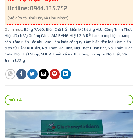
Hotline: 0944.135.752
(Mở cửa cả Thứ Bảy và Chủ Nhật)
Danh mục:
Bảng PANO
,
Biển Chữ Nổi
,
Biển Mặt dựng ALU
,
Công Trình Thực
Hiện
,
Dịch Vụ Quảng Cáo
,
LÀM BẢNG HIỆU GIÁ RẺ
,
Làm bảng hiệu quảng
cáo
,
Làm Biển Các Khu Vực
,
Làm biển công ty
,
Làm biển đèn led
,
Làm biển
điện tử
,
LÀM KHOÁN
,
Nội Thất Gia Đình
,
Nội Thất Quán Bar
,
Nội Thất Quán
Cafe
,
Nội Thất Shop
,
SHOP
,
Thiết Kế Và Thi Công
,
Trang Trí Nội thất
,
Vẽ
tranh tường
MÔ TẢ