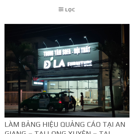
LỌC
LÀM BẢNG HIỆU QUẢNG CÁO TẠI AN
GIANG – TẠI LONG XUYÊN – TẠI