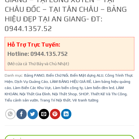
CHÂU ĐỐC – TẠI TÂN CHÂU – BẢNG
HIỆU ĐẸP TẠI AN GIANG- ĐT:
0944.1357.52
Hỗ Trợ Trực Tuyến:
Hotline: 0944.135.752
(Mở cửa cả Thứ Bảy và Chủ Nhật)
Danh mục:
Bảng PANO
,
Biển Chữ Nổi
,
Biển Mặt dựng ALU
,
Công Trình Thực
Hiện
,
Dịch Vụ Quảng Cáo
,
LÀM BẢNG HIỆU GIÁ RẺ
,
Làm bảng hiệu quảng
cáo
,
Làm Biển Các Khu Vực
,
Làm biển công ty
,
Làm biển đèn led
,
LÀM
KHOÁN
,
Nội Thất Gia Đình
,
Nội Thất Shop
,
SHOP
,
Thiết Kế Và Thi Công
,
Tiểu cảnh sân vườn
,
Trang Trí Nội thất
,
Vẽ tranh tường