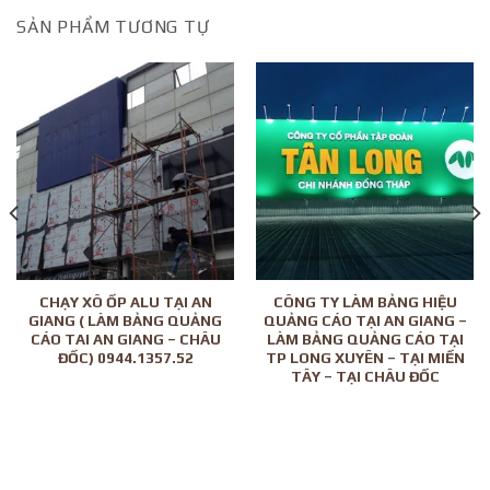
SẢN PHẨM TƯƠNG TỰ
CHẠY XÔ ỐP ALU TẠI AN
CÔNG TY LÀM BẢNG HIỆU
GIANG ( LÀM BẢNG QUẢNG
QUẢNG CÁO TẠI AN GIANG –
CÁO TAI AN GIANG – CHÂU
LÀM BẢNG QUẢNG CÁO TẠI
ĐỐC) 0944.1357.52
TP LONG XUYÊN – TẠI MIỀN
TÂY – TẠI CHÂU ĐỐC