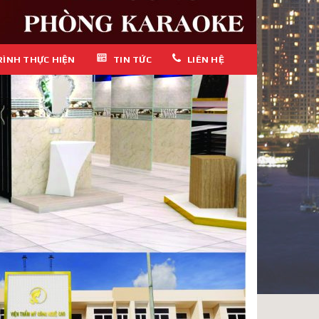
RÌNH THỰC HIỆN
TIN TỨC
LIÊN HỆ