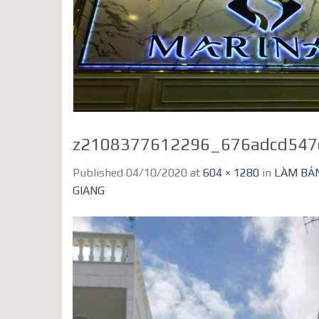
z2108377612296_676adcd547
Published
04/10/2020
at
604 × 1280
in
LÀM BẢN
GIANG