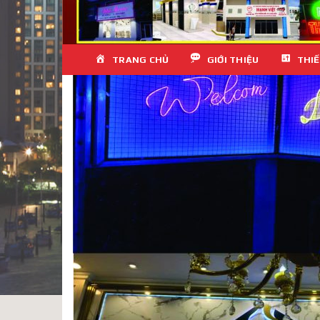
Skip
TRANG CHỦ
GIỚI THIỆU
THIẾ
to
content