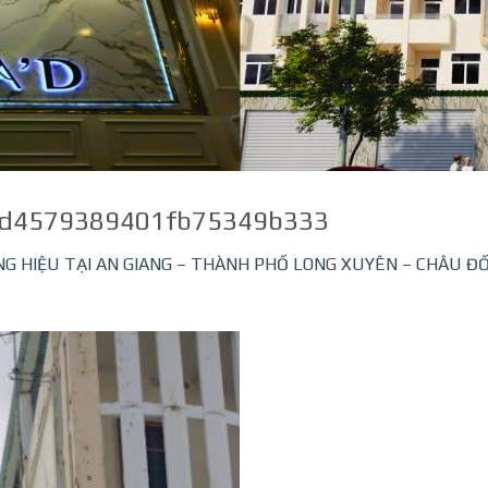
d4579389401fb75349b333
G HIỆU TẠI AN GIANG – THÀNH PHỐ LONG XUYÊN – CHÂU ĐỐC