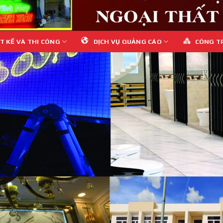
T KẾ VÀ THI CÔNG
DỊCH VỤ QUẢNG CÁO
CÔNG T