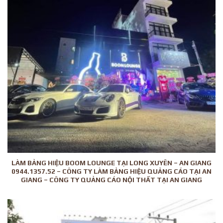
LÀM BẢNG HIỆU BOOM LOUNGE TẠI LONG XUYÊN – AN GIANG
0944.1357.52 – CÔNG TY LÀM BẢNG HIỆU QUẢNG CÁO TẠI AN
GIANG – CÔNG TY QUẢNG CÁO NỘI THẤT TẠI AN GIANG