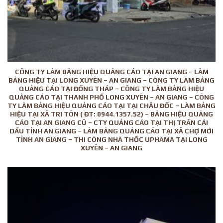
CÔNG TY LÀM BẢNG HIỆU QUẢNG CÁO TẠI AN GIANG – LÀM
BẢNG HIỆU TẠI LONG XUYÊN – AN GIANG – CÔNG TY LÀM BẢNG
QUẢNG CÁO TẠI ĐỒNG THÁP – CÔNG TY LÀM BẢNG HIỆU
QUẢNG CÁO TẠI THANH PHỐ LONG XUYÊN – AN GIANG – CÔNG
TY LÀM BẢNG HIỆU QUẢNG CÁO TẠI TẠI CHÂU ĐỐC – LÀM BẢNG
HIỆU TẠI XÃ TRI TÔN ( ĐT: 0944.1357.52) – BẢNG HIỆU QUẢNG
CÁO TẠI AN GIANG CŨ – CTY QUẢNG CÁO TẠI THỊ TRẤN CÁI
DẦU TỈNH AN GIANG – LÀM BẢNG QUẢNG CÁO TẠI XÃ CHỢ MỚI
TỈNH AN GIANG – THI CÔNG NHÀ THỐC UPHAMA TẠI LONG
XUYÊN – AN GIANG