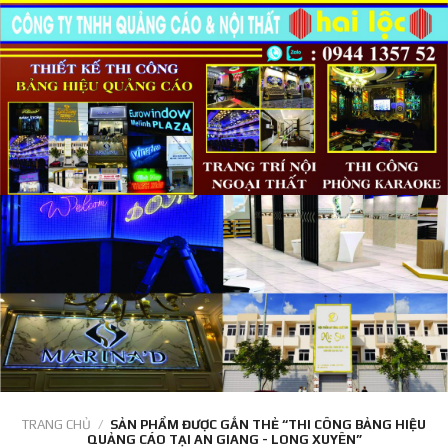
Skip
to
content
TRANG CHỦ
/
SẢN PHẨM ĐƯỢC GẮN THẺ “THI CÔNG BẢNG HIỆU
QUẢNG CÁO TẠI AN GIANG - LONG XUYÊN”