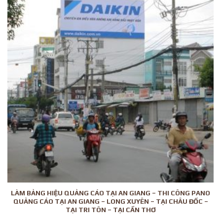
LÀM BẢNG HIỆU QUẢNG CÁO TẠI AN GIANG – THI CÔNG PANO
QUẢNG CÁO TẠI AN GIANG – LONG XUYÊN – TẠI CHÂU ĐỐC –
TẠI TRI TÔN – TẠI CẦN THƠ