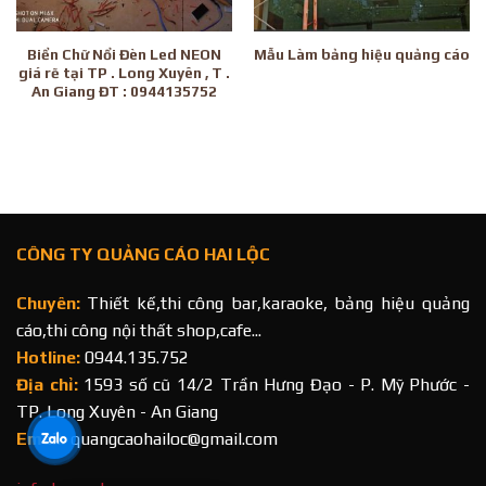
Biển Chữ Nổi Đèn Led NEON
Mẫu Làm bảng hiệu quảng cáo
giá rẽ tại TP . Long Xuyên , T .
An Giang ĐT : 0944135752
CÔNG TY QUẢNG CÁO HAI LỘC
Chuyên:
Thiết kế,thi công bar,karaoke, bảng hiệu quảng
cáo,thi công nội thất shop,cafe...
Hotline:
0944.135.752
Địa chỉ:
1593 số cũ 14/2 Trần Hưng Đạo - P. Mỹ Phước -
TP. Long Xuyên - An Giang
Email:
quangcaohailoc@gmail.com