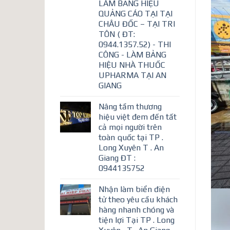
LÀM BẢNG HIỆU
QUẢNG CÁO TẠI TẠI
CHÂU ĐỐC – TẠI TRI
TÔN ( ĐT:
0944.1357.52) - THI
CÔNG - LÀM BẢNG
HIỆU NHÀ THUỐC
UPHARMA TẠI AN
GIANG
Nâng tầm thương
hiệu việt đem đến tất
cả mọi người trên
toàn quốc tại TP .
Long Xuyên T . An
Giang ĐT :
0944135752
Nhận làm biển điện
tử theo yêu cầu khách
hàng nhanh chóng và
tiện lợi Tại TP . Long