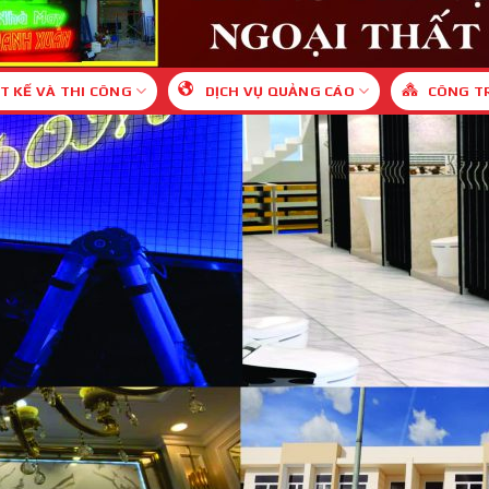
T KẾ VÀ THI CÔNG
DỊCH VỤ QUẢNG CÁO
CÔNG T