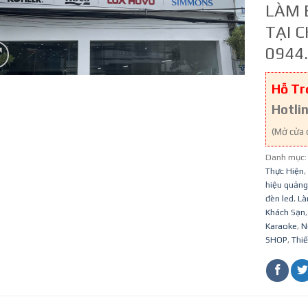
LÀM 
TẠI C
0944.
Hỗ Tr
Hotli
(Mở cửa 
Danh mục
Thực Hiện
,
hiệu quảng
đèn led
,
Là
Khách Sạn
Karaoke
,
N
SHOP
,
Thiế