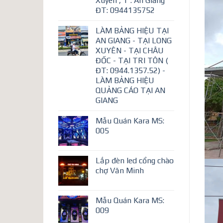
Xuyên , T . An Giang
ĐT: 0944135752
LÀM BẢNG HIỆU TẠI
AN GIANG - TẠI LONG
XUYÊN - TẠI CHÂU
ĐỐC - TẠI TRI TÔN (
ĐT: 0944.1357.52) -
LÀM BẢNG HIỆU
QUẢNG CÁO TẠI AN
GIANG
Mẫu Quán Kara MS:
005
Lắp đèn led cổng chào
chợ Văn Minh
Mẫu Quán Kara MS:
009