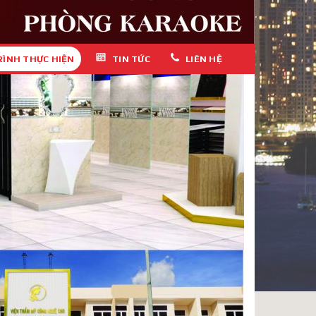
RÌNH THỰC HIỆN
TIN TỨC
LIÊN HỆ