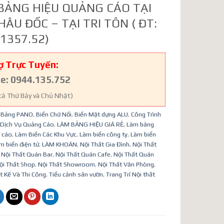
BẢNG HIỆU QUẢNG CÁO TẠI
HÂU ĐỐC – TẠI TRI TÔN ( ĐT:
1357.52)
ợ Trực Tuyến:
ne: 0944.135.752
cả Thứ Bảy và Chủ Nhật)
:
Bảng PANO
,
Biển Chữ Nổi
,
Biển Mặt dựng ALU
,
Công Trình
Dịch Vụ Quảng Cáo
,
LÀM BẢNG HIỆU GIÁ RẺ
,
Làm bảng
 cáo
,
Làm Biển Các Khu Vực
,
Làm biển công ty
,
Làm biển
m biển điện tử
,
LÀM KHOÁN
,
Nội Thất Gia Đình
,
Nội Thất
,
Nội Thất Quán Bar
,
Nội Thất Quán Cafe
,
Nội Thất Quán
ội Thất Shop
,
Nội Thất Showroom
,
Nội Thất Văn Phòng
,
t Kế Và Thi Công
,
Tiểu cảnh sân vườn
,
Trang Trí Nội thất