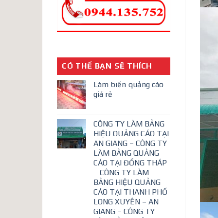
CÓ THỂ BẠN SẼ THÍCH
Làm biển quảng cáo
giá rẻ
CÔNG TY LÀM BẢNG
HIỆU QUẢNG CÁO TẠI
AN GIANG – CÔNG TY
LÀM BẢNG QUẢNG
CÁO TẠI ĐỒNG THÁP
– CÔNG TY LÀM
BẢNG HIỆU QUẢNG
CÁO TẠI THANH PHỐ
LONG XUYÊN – AN
GIANG – CÔNG TY