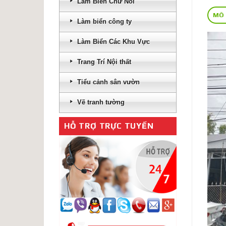
Làm Biển Chữ Nổi
MÔ
Làm biển công ty
Làm Biển Các Khu Vực
Trang Trí Nội thất
Tiểu cảnh sân vườn
Vẽ tranh tường
HỖ TRỢ TRỰC TUYẾN