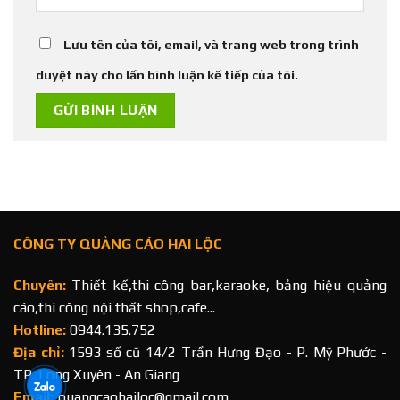
Lưu tên của tôi, email, và trang web trong trình
duyệt này cho lần bình luận kế tiếp của tôi.
CÔNG TY QUẢNG CÁO HAI LỘC
Chuyên:
Thiết kế,thi công bar,karaoke, bảng hiệu quảng
cáo,thi công nội thất shop,cafe...
Hotline:
0944.135.752
Địa chỉ:
1593 số cũ 14/2 Trần Hưng Đạo - P. Mỹ Phước -
TP. Long Xuyên - An Giang
Email:
quangcaohailoc@gmail.com