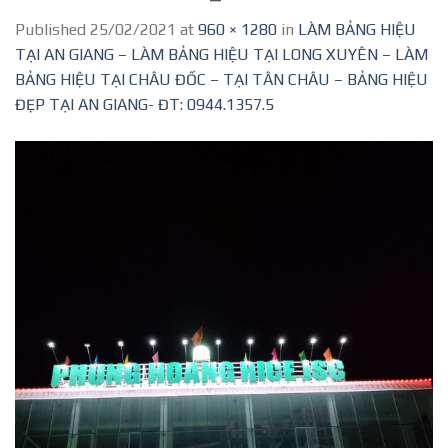
Published
25/02/2021
at
960 × 1280
in
LÀM BẢNG HIỆU
TẠI AN GIANG – LÀM BẢNG HIỆU TẠI LONG XUYÊN – LÀM
BẢNG HIỆU TẠI CHÂU ĐỐC – TẠI TÂN CHÂU – BẢNG HIỆU
ĐẸP TẠI AN GIANG- ĐT: 0944.1357.5