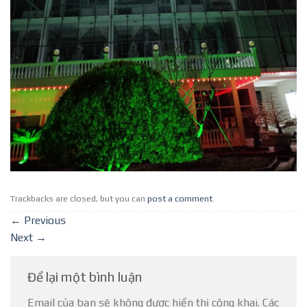
Trackbacks are closed, but you can
post a comment
.
←
Previous
Next
→
Để lại một bình luận
Email của bạn sẽ không được hiển thị công khai.
Các