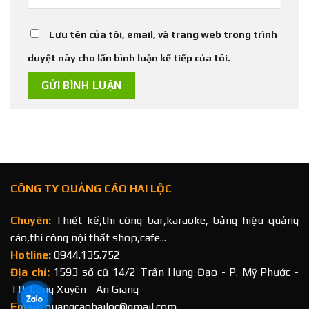
Lưu tên của tôi, email, và trang web trong trình
duyệt này cho lần bình luận kế tiếp của tôi.
CÔNG TY QUẢNG CÁO HAI LỘC
Chuyên:
Thiết kế,thi công bar,karaoke, bảng hiệu quảng
cáo,thi công nội thất shop,cafe...
Hotline:
0944.135.752
Địa chỉ:
1593 số cũ 14/2 Trần Hưng Đạo - P. Mỹ Phước -
TP. Long Xuyên - An Giang
Email:
quangcaohailoc@gmail.com