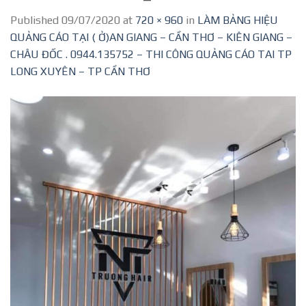
Published
09/07/2020
at
720 × 960
in
LÀM BẢNG HIỆU
QUẢNG CÁO TẠI ( Ở)AN GIANG – CẦN THƠ – KIÊN GIANG –
CHÂU ĐỐC . 0944.135752 – THI CÔNG QUẢNG CÁO TAI TP
LONG XUYÊN – TP CẦN THƠ