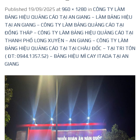
Published
19/09/2025
at
960 × 1280
in
CÔNG TY LÀM
BẢNG HIỆU QUẢNG CÁO TẠI AN GIANG – LÀM BẢNG HIỆU
TẠI AN GIANG – CÔNG TY LÀM BẢNG QUẢNG CÁO TẠI
ĐỒNG THÁP – CÔNG TY LÀM BẢNG HIỆU QUẢNG CÁO TẠI
THANH PHỐ LONG XUYÊN – AN GIANG – CÔNG TY LÀM
BẢNG HIỆU QUẢNG CÁO TẠI TẠI CHÂU ĐỐC – TẠI TRI TÔN
( ĐT: 0944.1357.52) – BẢNG HIỆU MÌ CAY ITADA TẠI AN
GIANG