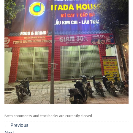
Both comments and trackbacks are currently closed.
←
Previous
Next
→