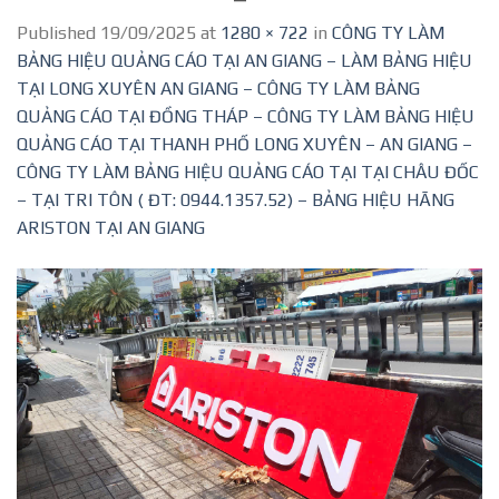
Published
19/09/2025
at
1280 × 722
in
CÔNG TY LÀM
BẢNG HIỆU QUẢNG CÁO TẠI AN GIANG – LÀM BẢNG HIỆU
TẠI LONG XUYÊN AN GIANG – CÔNG TY LÀM BẢNG
QUẢNG CÁO TẠI ĐỒNG THÁP – CÔNG TY LÀM BẢNG HIỆU
QUẢNG CÁO TẠI THANH PHỐ LONG XUYÊN – AN GIANG –
CÔNG TY LÀM BẢNG HIỆU QUẢNG CÁO TẠI TẠI CHÂU ĐỐC
– TẠI TRI TÔN ( ĐT: 0944.1357.52) – BẢNG HIỆU HÃNG
ARISTON TẠI AN GIANG