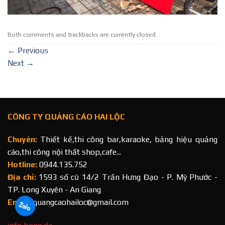
Both comments and trackbacks are currently closed.
←
Previous
Next
→
CÔNG TY QUẢNG CÁO HAI LỘC
Chuyên:
Thiết kế,thi công bar,karaoke, bảng hiệu quảng
cáo,thi công nội thất shop,cafe...
Hotline:
0944.135.752
Địa chỉ:
1593 số cũ 14/2 Trần Hưng Đạo - P. Mỹ Phước -
TP. Long Xuyên - An Giang
Email:
quangcaohailoc@gmail.com