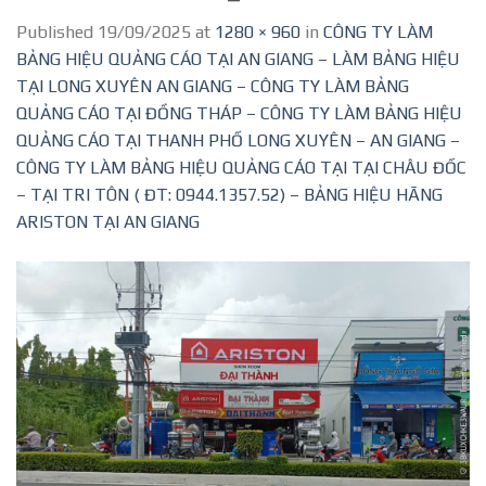
Published
19/09/2025
at
1280 × 960
in
CÔNG TY LÀM
BẢNG HIỆU QUẢNG CÁO TẠI AN GIANG – LÀM BẢNG HIỆU
TẠI LONG XUYÊN AN GIANG – CÔNG TY LÀM BẢNG
QUẢNG CÁO TẠI ĐỒNG THÁP – CÔNG TY LÀM BẢNG HIỆU
QUẢNG CÁO TẠI THANH PHỐ LONG XUYÊN – AN GIANG –
CÔNG TY LÀM BẢNG HIỆU QUẢNG CÁO TẠI TẠI CHÂU ĐỐC
– TẠI TRI TÔN ( ĐT: 0944.1357.52) – BẢNG HIỆU HÃNG
ARISTON TẠI AN GIANG