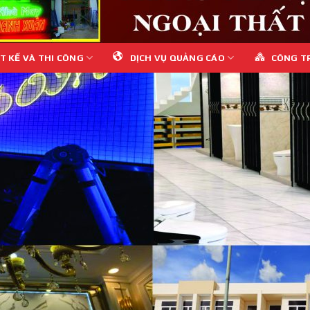
T KẾ VÀ THI CÔNG
DỊCH VỤ QUẢNG CÁO
CÔNG T