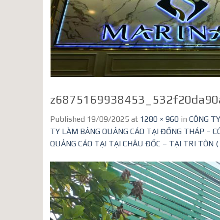
z6875169938453_532f20da90
Published
19/09/2025
at
1280 × 960
in
CÔNG TY
TY LÀM BẢNG QUẢNG CÁO TẠI ĐỒNG THÁP – C
QUẢNG CÁO TẠI TẠI CHÂU ĐỐC – TẠI TRI TÔN ( 