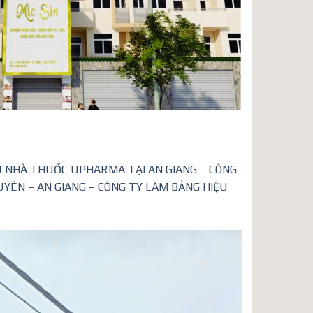
ỆU NHÀ THUỐC UPHARMA TẠI AN GIANG – CÔNG
YÊN – AN GIANG – CÔNG TY LÀM BẢNG HIỆU