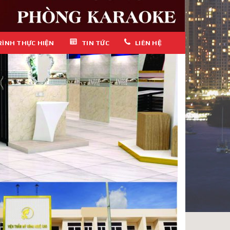
RÌNH THỰC HIỆN
TIN TỨC
LIÊN HỆ