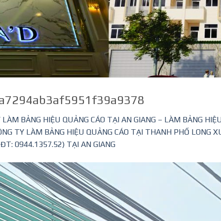
a7294ab3af5951f39a9378
 LÀM BẢNG HIỆU QUẢNG CÁO TẠI AN GIANG – LÀM BẢNG HI
ÔNG TY LÀM BẢNG HIỆU QUẢNG CÁO TẠI THANH PHỐ LONG XU
ĐT: 0944.1357.52) TẠI AN GIANG