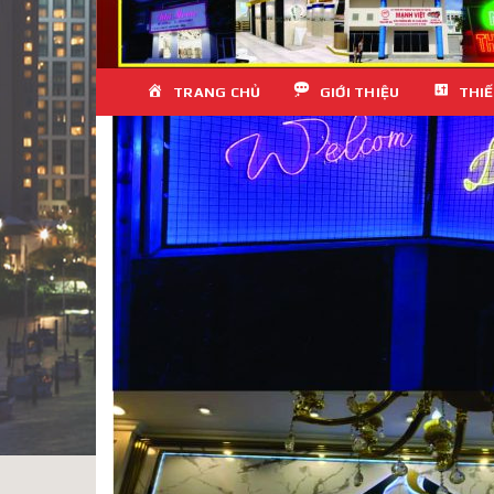
Skip
TRANG CHỦ
GIỚI THIỆU
THIẾ
to
content