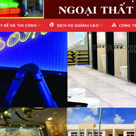
T KẾ VÀ THI CÔNG
DỊCH VỤ QUẢNG CÁO
CÔNG T