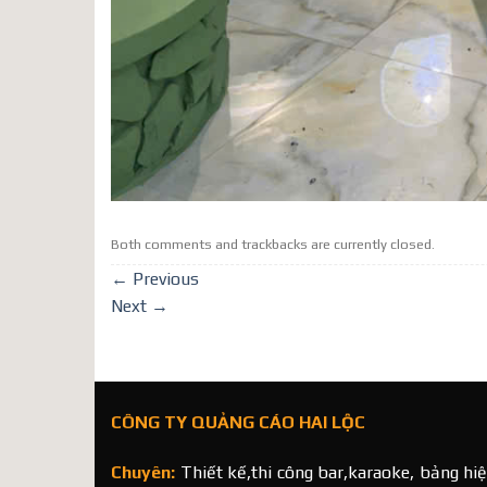
Both comments and trackbacks are currently closed.
←
Previous
Next
→
CÔNG TY QUẢNG CÁO HAI LỘC
Chuyên:
Thiết kế,thi công bar,karaoke, bảng hiệ