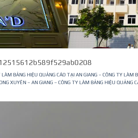
12515612b589f529ab0208
 LÀM BẢNG HIỆU QUẢNG CÁO TẠI AN GIANG – CÔNG TY LÀM 
G XUYÊN – AN GIANG – CÔNG TY LÀM BẢNG HIỆU QUẢNG CÁO 