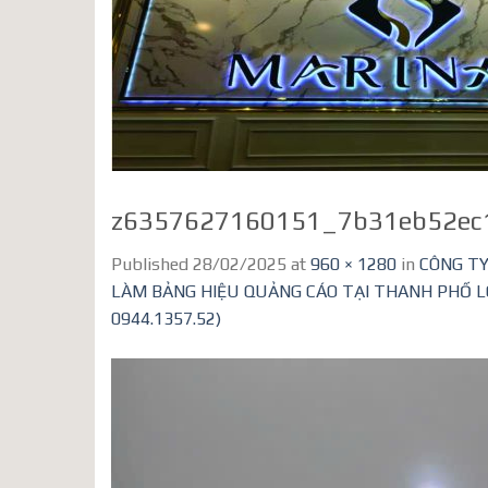
z6357627160151_7b31eb52ec
Published
28/02/2025
at
960 × 1280
in
CÔNG TY
LÀM BẢNG HIỆU QUẢNG CÁO TẠI THANH PHỐ LON
0944.1357.52)