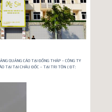
BẢNG QUẢNG CÁO TẠI ĐỒNG THÁP – CÔNG TY
TẠI TẠI CHÂU ĐỐC – TẠI TRI TÔN ( ĐT: