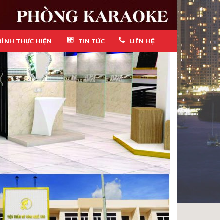
RÌNH THỰC HIỆN
TIN TỨC
LIÊN HỆ