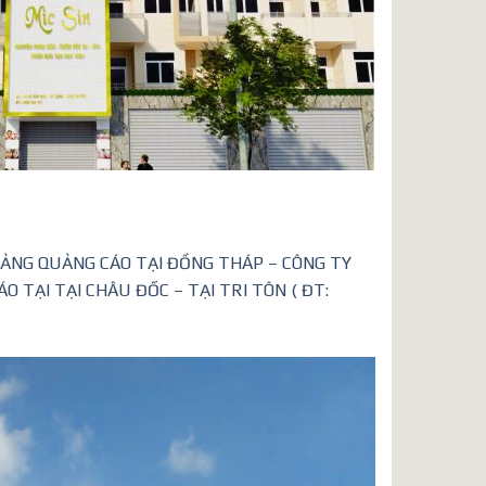
BẢNG QUẢNG CÁO TẠI ĐỒNG THÁP – CÔNG TY
TẠI TẠI CHÂU ĐỐC – TẠI TRI TÔN ( ĐT: