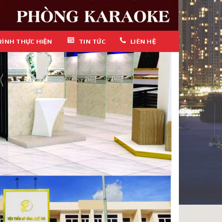
RÌNH THỰC HIỆN
TIN TỨC
LIÊN HỆ