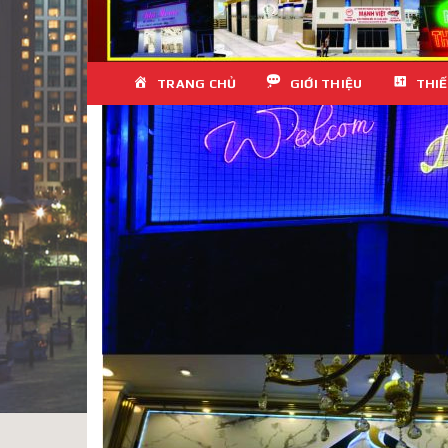
Skip
TRANG CHỦ
GIỚI THIỆU
THIẾ
to
content