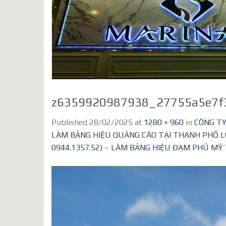
z6359920987938_27755a5e7f
Published
28/02/2025
at
1280 × 960
in
CÔNG TY
LÀM BẢNG HIỆU QUẢNG CÁO TẠI THANH PHỐ LON
0944.1357.52) – LÀM BẢNG HIỆU ĐẠM PHÚ MỸ T