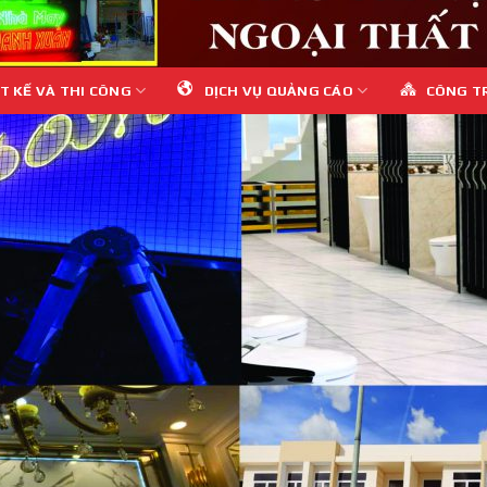
T KẾ VÀ THI CÔNG
DỊCH VỤ QUẢNG CÁO
CÔNG T