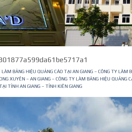
301877a599da61be5717a1
 LÀM BẢNG HIỆU QUẢNG CÁO TẠI AN GIANG – CÔNG TY LÀM 
G XUYÊN – AN GIANG – CÔNG TY LÀM BẢNG HIỆU QUẢNG CÁO 
ẠI TỈNH AN GIANG – TỈNH KIÊN GIANG