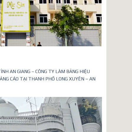
ỈNH AN GIANG – CÔNG TY LÀM BẢNG HIỆU
UẢNG CÁO TẠI THANH PHỐ LONG XUYÊN – AN