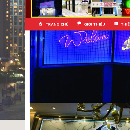
Skip
TRANG CHỦ
GIỚI THIỆU
THIẾ
to
content