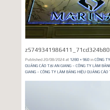
z5749341986411_71cd324b8
Published
20/08/2024
at
1280 × 960
in
CÔNG TY
QUẢNG CÁO TẠI AN GIANG – CÔNG TY LÀM BẢ
GIANG – CÔNG TY LÀM BẢNG HIỆU QUẢNG CÁO TẠ