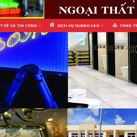
T KẾ VÀ THI CÔNG
DỊCH VỤ QUẢNG CÁO
CÔNG T