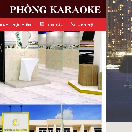
RÌNH THỰC HIỆN
TIN TỨC
LIÊN HỆ