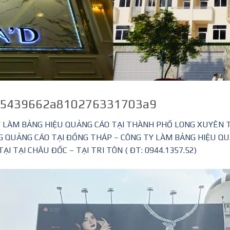
05439662a810276331703a9
 LÀM BẢNG HIỆU QUẢNG CÁO TẠI THÀNH PHỐ LONG XUYÊN T
NG QUẢNG CÁO TẠI ĐỒNG THÁP – CÔNG TY LÀM BẢNG HIỆU Q
I TẠI CHÂU ĐỐC – TẠI TRI TÔN ( ĐT: 0944.1357.52)