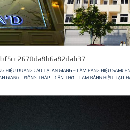
bf5cc2670da8b6a82dab37
G HIỆU QUẢNG CÁO TẠI AN GIANG – LÀM BẢNG HIỆU SAMCE
AN GIANG – ĐỒNG THÁP – CẦN THƠ – LÀM BẢNG HIỆU TẠI CH