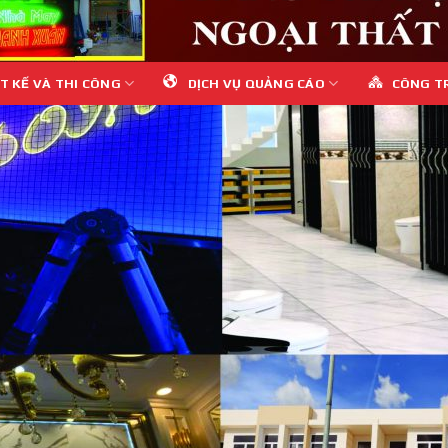
T KẾ VÀ THI CÔNG
DỊCH VỤ QUẢNG CÁO
CÔNG T