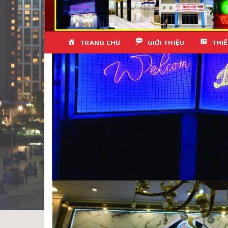
Skip
TRANG CHỦ
GIỚI THIỆU
THIẾ
to
content