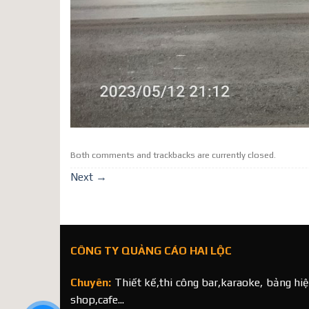
Both comments and trackbacks are currently closed.
Next
→
CÔNG TY QUẢNG CÁO HAI LỘC
Chuyên:
Thiết kế,thi công bar,karaoke, bảng hiệ
shop,cafe...