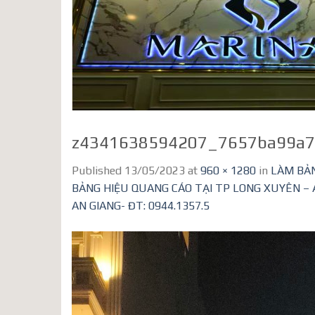
z4341638594207_7657ba99a7
Published
13/05/2023
at
960 × 1280
in
LÀM BẢN
BẢNG HIỆU QUANG CÁO TẠI TP LONG XUYÊN – 
AN GIANG- ĐT: 0944.1357.5