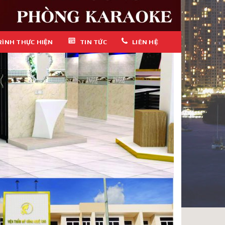
RÌNH THỰC HIỆN
TIN TỨC
LIÊN HỆ