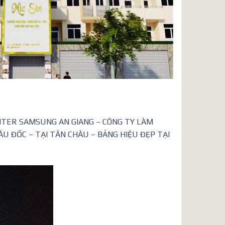
NTER SAMSUNG AN GIANG – CÔNG TY LÀM
ÂU ĐỐC – TẠI TÂN CHÂU – BẢNG HIỆU ĐẸP TẠI