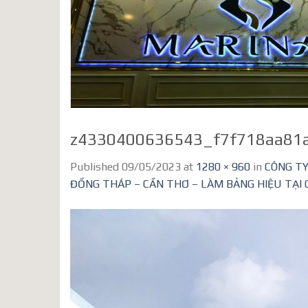
z4330400636543_f7f718aa81a
Published
09/05/2023
at
1280 × 960
in
CÔNG TY
ĐỒNG THÁP – CẦN THƠ – LÀM BẢNG HIỆU TẠI C