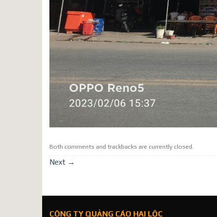
Both comments and trackbacks are currently closed.
Next
→
CÔNG TY QUẢNG CÁO HAI LỘC