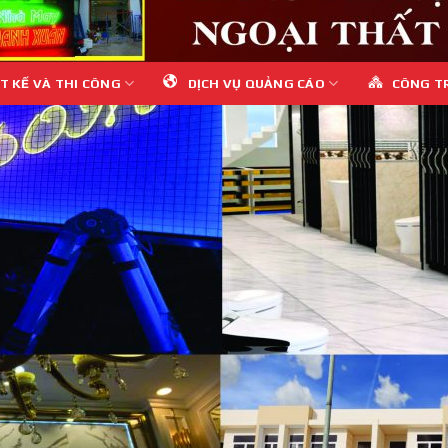
T KẾ VÀ THI CÔNG
DỊCH VỤ QUẢNG CÁO
CÔNG T