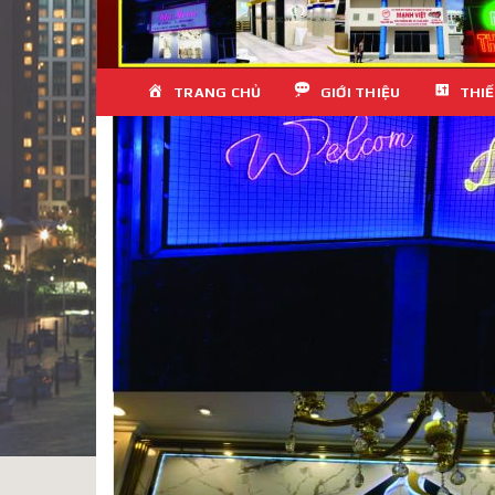
Skip
TRANG CHỦ
GIỚI THIỆU
THIẾ
to
content