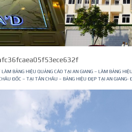
fc36fcaea05f53ece632f
 LÀM BẢNG HIỆU QUẢNG CÁO TẠI AN GIANG – LÀM BẢNG HIỆU
HÂU ĐỐC – TẠI TÂN CHÂU – BẢNG HIỆU ĐẸP TẠI AN GIANG- Đ