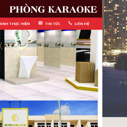
RÌNH THỰC HIỆN
TIN TỨC
LIÊN HỆ