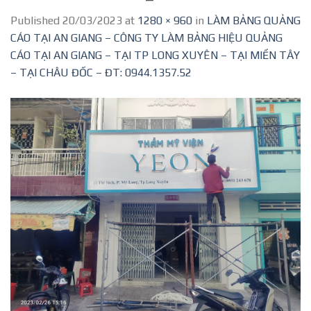
Published
20/03/2023
at
1280 × 960
in
LÀM BẢNG QUẢNG
CÁO TẠI AN GIANG – CÔNG TY LÀM BẢNG HIỆU QUẢNG
CÁO TẠI AN GIANG – TẠI TP LONG XUYÊN – TẠI MIỀN TÂY
– TẠI CHÂU ĐỐC – ĐT: 0944.1357.52