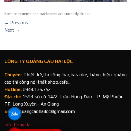
Both comments and trackbacks are currently closed.
←
Previous
Next
→
CÔNG TY QUẢNG CÁO HAI LỘC
Chuyên:
Thiết kế,thi công bar,karaoke, bảng hiệu quảng
cáo,thi công nội thất shop,cafe...
Hotline:
0944.135.752
Địa chỉ:
1593 số cũ 14/2 Trần Hưng Đạo - P. Mỹ Phước -
TP. Long Xuyên - An Giang
Email:
quangcaohailoc@gmail.com
info bong da