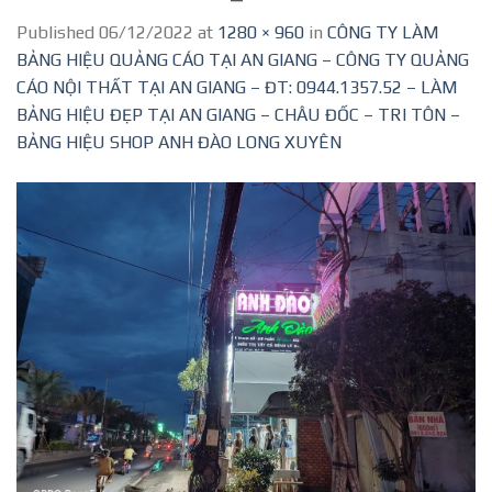
Published
06/12/2022
at
1280 × 960
in
CÔNG TY LÀM
BẢNG HIỆU QUẢNG CÁO TẠI AN GIANG – CÔNG TY QUẢNG
CÁO NỘI THẤT TẠI AN GIANG – ĐT: 0944.1357.52 – LÀM
BẢNG HIỆU ĐẸP TẠI AN GIANG – CHÂU ĐỐC – TRI TÔN –
BẢNG HIỆU SHOP ANH ĐÀO LONG XUYÊN