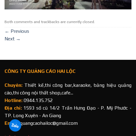
Both comments and trackbacks are currently closed.
←
Previous
Next
→
CÔNG TY QUẢNG CÁO HAI LỘC
Chuyên:
Thiết kế,thi công bar,karaoke, bảng hiệu quảng
cáo,thi công nội thất shop,cafe...
Hotline:
0944.135.752
Địa chỉ:
1593 số cũ 14/2 Trần Hưng Đạo - P. Mỹ Phước -
TP. Long Xuyên - An Giang
Email:
quangcaohailoc@gmail.com