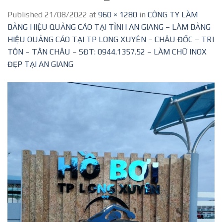
Published
21/08/2022
at
960 × 1280
in
CÔNG TY LÀM
BẢNG HIỆU QUẢNG CÁO TẠI TỈNH AN GIANG – LÀM BẢNG
HIỆU QUẢNG CÁO TẠI TP LONG XUYÊN – CHÂU ĐỐC – TRI
TÔN – TÂN CHÂU – SĐT: 0944.1357.52 – LÀM CHỮ INOX
ĐẸP TẠI AN GIANG