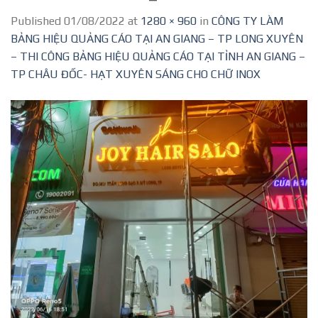
Published
01/08/2022
at
1280 × 960
in
CÔNG TY LÀM
BẢNG HIỆU QUẢNG CÁO TẠI AN GIANG – TP LONG XUYÊN
– THI CÔNG BẢNG HIỆU QUẢNG CÁO TẠI TỈNH AN GIANG –
TP CHÂU ĐỐC- HẠT XUYÊN SÁNG CHO CHỮ INOX