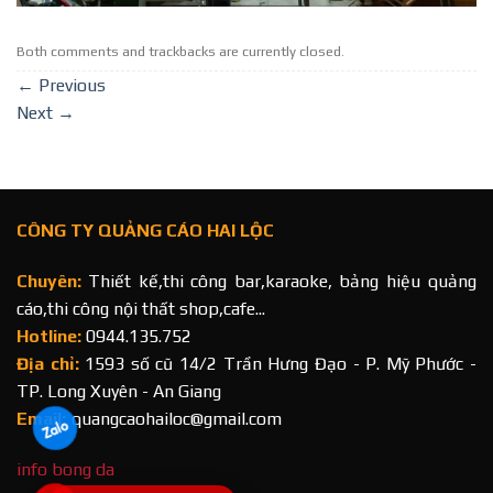
Both comments and trackbacks are currently closed.
←
Previous
Next
→
CÔNG TY QUẢNG CÁO HAI LỘC
Chuyên:
Thiết kế,thi công bar,karaoke, bảng hiệu quảng
cáo,thi công nội thất shop,cafe...
Hotline:
0944.135.752
Địa chỉ:
1593 số cũ 14/2 Trần Hưng Đạo - P. Mỹ Phước -
TP. Long Xuyên - An Giang
Email:
quangcaohailoc@gmail.com
info bong da