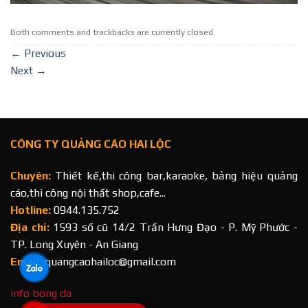
Both comments and trackbacks are currently closed.
←
Previous
Next
→
CÔNG TY QUẢNG CÁO HAI LỘC
Chuyên:
Thiết kế,thi công bar,karaoke, bảng hiệu quảng
cáo,thi công nội thất shop,cafe...
Hotline:
0944.135.752
Địa chỉ:
1593 số cũ 14/2 Trần Hưng Đạo - P. Mỹ Phước -
TP. Long Xuyên - An Giang
Email:
quangcaohailoc@gmail.com
info bong da